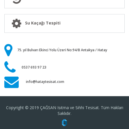
Su Kaçağı Tespiti
75. yıl Bulvarı Ekinci Yolu Üzeri No:94/B Antakya / Hatay
0537 693 97 23
info@hataytesisat.com
Copyright © 2019 ÇAĞSAN Isıtma ve Sıhhi Tesisat. Tüm Hakları
Saklıdır.